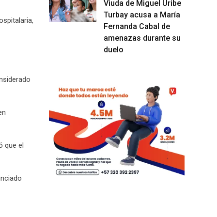
Viuda de Miguel Uribe
Turbay acusa a María
spitalaria,
Fernanda Cabal de
amenazas durante su
duelo
onsiderado
en
ó que el
unciado