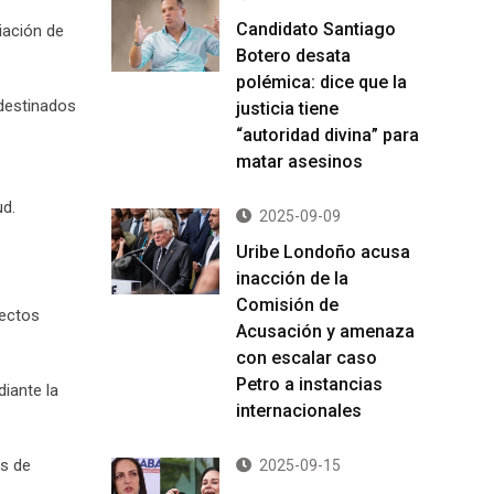
Candidato Santiago
iación de
Botero desata
polémica: dice que la
 destinados
justicia tiene
“autoridad divina” para
matar asesinos
ud.
2025-09-09
Uribe Londoño acusa
inacción de la
Comisión de
yectos
Acusación y amenaza
con escalar caso
Petro a instancias
iante la
internacionales
os de
2025-09-15