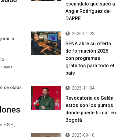
escándalo que sacó a
Angie Rodríguez del
DAPRE
2026-01-23
jorar la
SENA abre su oferta
de formación 2026
con programas
llo–
gratuitos para todo el
icipio
país
so de obras
2025-11-04
Revocatoria de Galán:
estos son los puntos
llones
donde puede firmar en
Bogotá
 E.S.E.,
2025-09-10