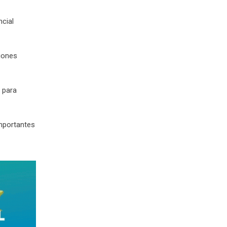
cial
giones
 para
importantes