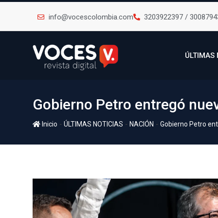
info@vocescolombia.com
3203922397 / 3008794
ÚLTIMAS 
Gobierno Petro entregó nuev
-
-
-
Inicio
ÚLTIMAS NOTICIAS
NACIÓN
Gobierno Petro ent