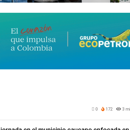
0
172
3 mi
a jornada en el municipio caucano enfocada en