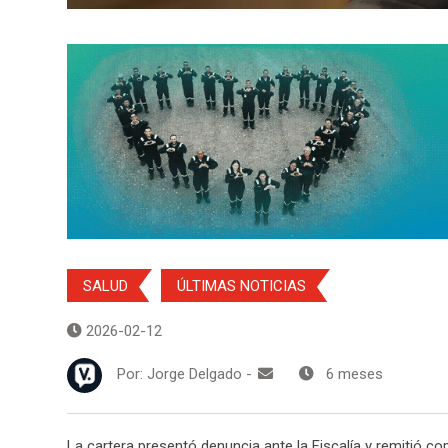
SALUD
ÚLTIMAS NOTICIAS
2026-02-12
Por:
Jorge Delgado
-
6 meses
La cartera presentó denuncia ante la Fiscalía y remitió cop