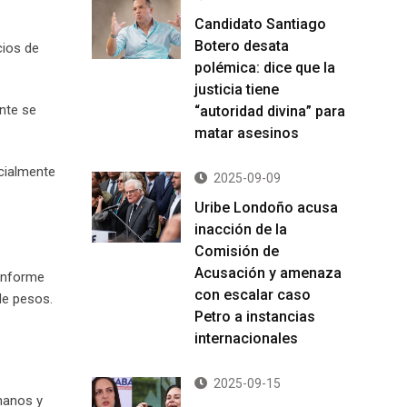
Candidato Santiago
Botero desata
cios de
polémica: dice que la
justicia tiene
nte se
“autoridad divina” para
matar asesinos
ecialmente
2025-09-09
Uribe Londoño acusa
inacción de la
Comisión de
Acusación y amenaza
 informe
con escalar caso
de pesos.
Petro a instancias
internacionales
2025-09-15
umanos y