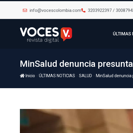
info@vocescolombia.com
3203922397 / 3008794
ÚLTIMAS 
MinSalud denuncia presuntas
-
-
-
Inicio
ÚLTIMAS NOTICIAS
SALUD
MinSalud denuncia p