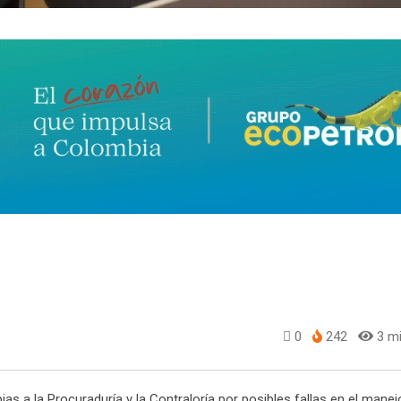
0
242
3 mi
ias a la Procuraduría y la Contraloría por posibles fallas en el manej