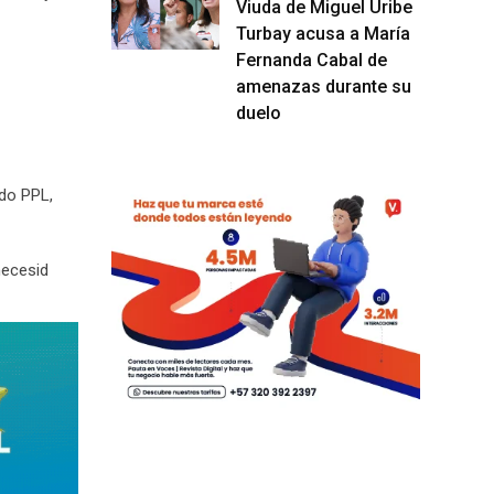
Viuda de Miguel Uribe
Turbay acusa a María
Fernanda Cabal de
amenazas durante su
duelo
ndo PPL,
necesid