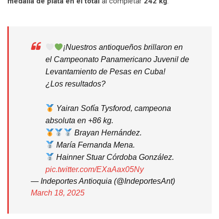
medalla de plata en el total
al completar
242 kg
.
¡Nuestros antioqueños brillaron en
el Campeonato Panamericano Juvenil de
Levantamiento de Pesas en Cuba!
¿Los resultados?
Yairan Sofía Tysforod, campeona
absoluta en +86 kg.
Brayan Hernández.
María Fernanda Mena.
Hainner Stuar Córdoba González.
pic.twitter.com/EXaAax05Ny
— Indeportes Antioquia (@IndeportesAnt)
March 18, 2025