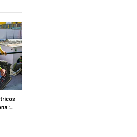
ctricos
onal:…