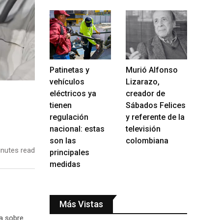
Patinetas y
Murió Alfonso
vehículos
Lizarazo,
eléctricos ya
creador de
tienen
Sábados Felices
regulación
y referente de la
nacional: estas
televisión
son las
colombiana
nutes read
principales
medidas
Más Vistas
ía sobre