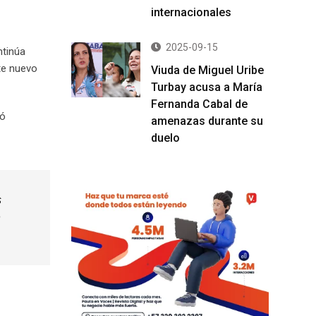
internacionales
2025-09-15
ntinúa
ste nuevo
Viuda de Miguel Uribe
Turbay acusa a María
Fernanda Cabal de
nó
amenazas durante su
duelo
s
n