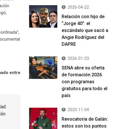
uación
2026-04-22
egó,
Relación con hijo de
“Jorge 40”: el
escándalo que sacó a
confinada”,
Angie Rodríguez del
 documental
DAPRE
2026-01-23
SENA abre su oferta
mado entre
de formación 2026
con programas
gratuitos para todo el
país
dad.
2025-11-04
ión
Revocatoria de Galán:
estos son los puntos