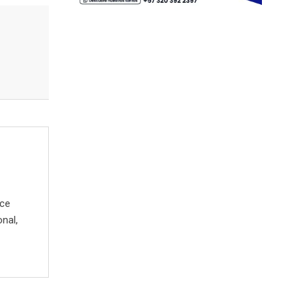
ece
onal,