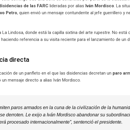
disidencias de las FARC
lideradas por alias
Iván Mordisco
. La sit
vo Petro
, quien envió un mensaje contundente al jefe guerrillero y n
a Lindosa, donde está la capilla sixtina del arte rupestre. No está 
, haciendo referencia a su visita reciente para el lanzamiento de un
cia directa
icación de un panfleto en el que las disidencias decretan un
paro ar
ó un mensaje directo a alias Iván Mordisco.
rmiten paros armados en la cuna de la civilización de la humani
a se derroten. Le exijo a Iván Mordisco abandonar su subordinac
será procesado internacionalmente”, sentenció el presidente.