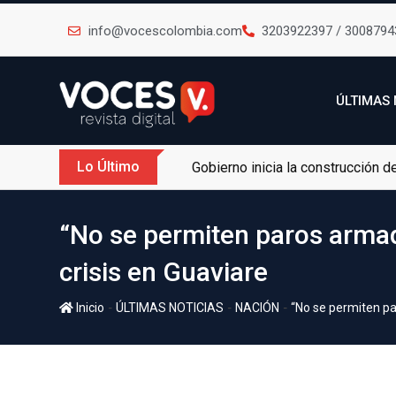
info@vocescolombia.com
3203922397 / 3008794
ÚLTIMAS 
Lo Último
Gobierno inicia la construcción 
“No se permiten paros armad
crisis en Guaviare
-
-
-
Inicio
ÚLTIMAS NOTICIAS
NACIÓN
“No se permiten pa