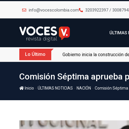
info@vocescolombia.com
3203922397 / 3008794
ÚLTIMAS 
Lo Último
Gobierno inicia la construcción 
Comisión Séptima aprueba pr
-
-
-
Inicio
ÚLTIMAS NOTICIAS
NACIÓN
Comisión Séptima a