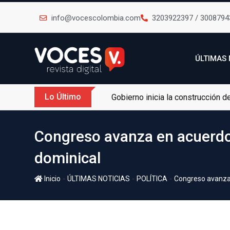
info@vocescolombia.com
3203922397 / 3008794
ÚLTIMAS 
Lo Último
Gobierno inicia la construcción 
Congreso avanza en acuerdo 
dominical
-
-
-
Inicio
ÚLTIMAS NOTICIAS
POLÍTICA
Congreso avanza 