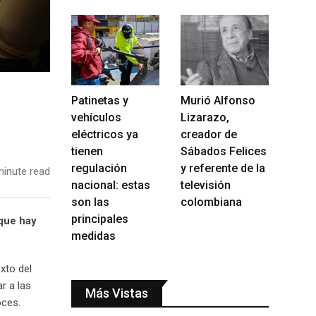
Patinetas y
Murió Alfonso
vehículos
Lizarazo,
eléctricos ya
creador de
tienen
Sábados Felices
regulación
y referente de la
inute read
nacional: estas
televisión
son las
colombiana
principales
nque hay
medidas
xto del
r a las
Más Vistas
oces.