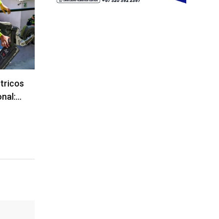
ctricos
onal:…