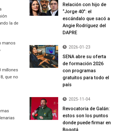
Relación con hijo de
a
“Jorge 40”: el
sión
escándalo que sacó a
ando la de
Angie Rodríguez del
DAPRE
en manos
2026-01-23
o
SENA abre su oferta
de formación 2026
0 millones
con programas
18, que no
gratuitos para todo el
país
2025-11-04
Revocatoria de Galán:
temas
estos son los puntos
lenarias
donde puede firmar en
Bogotá