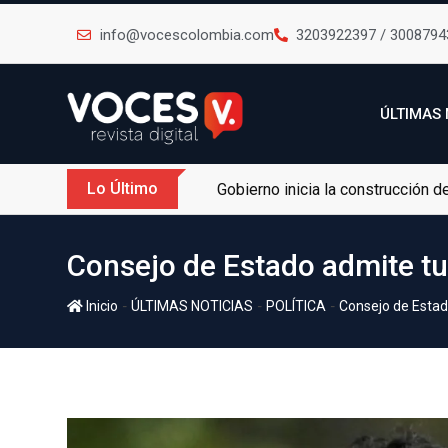
info@vocescolombia.com
3203922397 / 3008794
ÚLTIMAS 
Lo Último
Gobierno inicia la construcción 
Consejo de Estado admite tut
-
-
-
Inicio
ÚLTIMAS NOTICIAS
POLÍTICA
Consejo de Estado