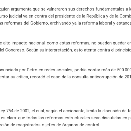
, quien argumenta que se vulneraron sus derechos fundamentales a l
ecurso judicial va en contra del presidente de la República y de la Comi
as reformas del Gobierno, archivando ya la reforma laboral y estanc
de alto impacto nacional, como estas reformas, no pueden quedar 
l Congreso. Según su interpretación, esto atenta contra el principi
 anunciada por Petro en redes sociales, podría costar más de 500.00
entar su crítica, recordó el caso de la consulta anticorrupción de 20
 Ley 754 de 2002, el cual, según el accionante, limita la discusión de 
 es clara: que todas las reformas estructurales sean discutidas en p
ción de magistrados o jefes de órganos de control.