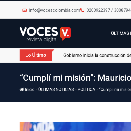
info@vocescolombia.com
3203922397 / 3008794
ÚLTIMAS 
Lo Último
Gobierno inicia la construcción 
“Cumplí mi misión”: Mauricio
-
-
-
Inicio
ÚLTIMAS NOTICIAS
POLÍTICA
“Cumplí mi misión