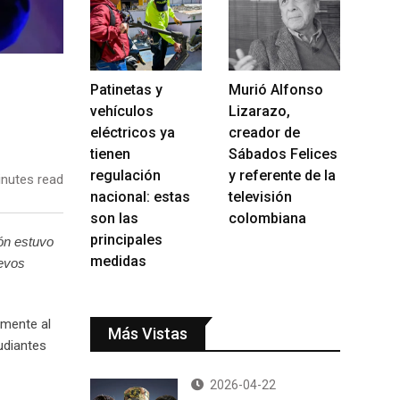
Patinetas y
Murió Alfonso
vehículos
Lizarazo,
eléctricos ya
creador de
tienen
Sábados Felices
regulación
y referente de la
nutes read
nacional: estas
televisión
son las
colombiana
principales
ón estuvo
medidas
uevos
lmente al
Más Vistas
udiantes
2026-04-22