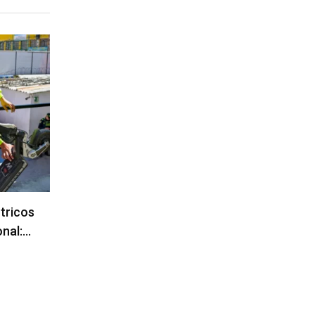
ctricos
onal:…