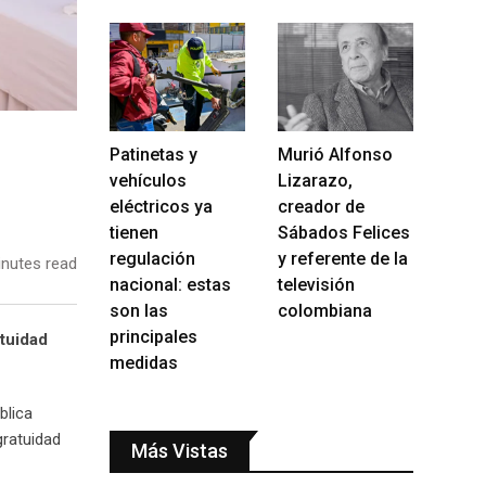
Patinetas y
Murió Alfonso
vehículos
Lizarazo,
eléctricos ya
creador de
tienen
Sábados Felices
regulación
y referente de la
nutes read
nacional: estas
televisión
son las
colombiana
principales
atuidad
medidas
blica
gratuidad
Más Vistas