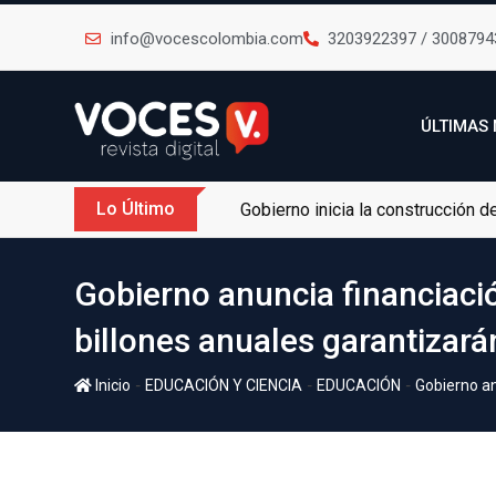
info@vocescolombia.com
3203922397 / 3008794
ÚLTIMAS 
Lo Último
Gobierno inicia la construcción 
Gobierno anuncia financiaci
billones anuales garantizará
-
-
-
Inicio
EDUCACIÓN Y CIENCIA
EDUCACIÓN
Gobierno an