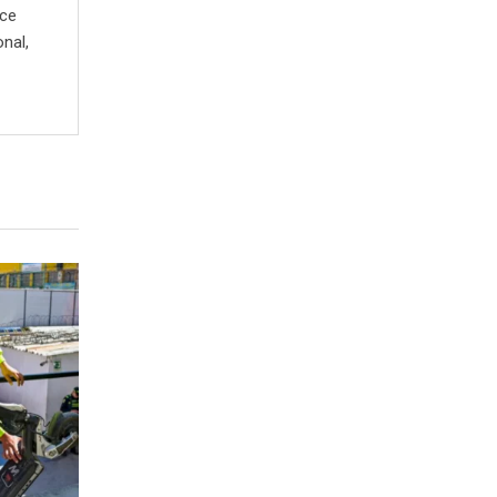
ece
onal,