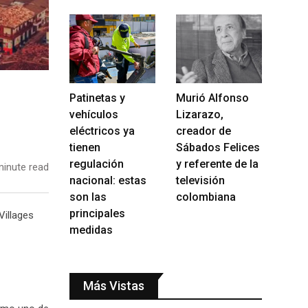
Patinetas y
Murió Alfonso
vehículos
Lizarazo,
eléctricos ya
creador de
tienen
Sábados Felices
regulación
y referente de la
inute read
nacional: estas
televisión
son las
colombiana
principales
Villages
medidas
Más Vistas