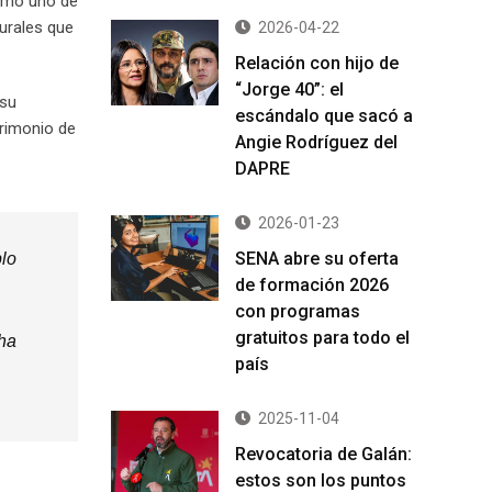
como uno de
rurales que
2026-04-22
Relación con hijo de
“Jorge 40”: el
 su
escándalo que sacó a
trimonio de
Angie Rodríguez del
DAPRE
2026-01-23
SENA abre su oferta
plo
de formación 2026
con programas
gratuitos para todo el
 ha
país
2025-11-04
Revocatoria de Galán:
estos son los puntos