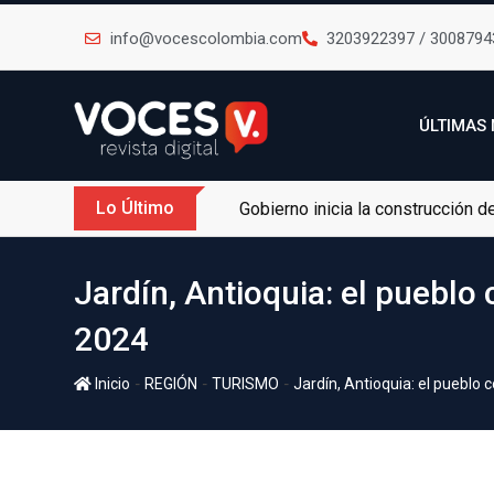
info@vocescolombia.com
3203922397 / 3008794
ÚLTIMAS 
Lo Último
Gobierno inicia la construcción 
Jardín, Antioquia: el puebl
2024
-
-
-
Inicio
REGIÓN
TURISMO
Jardín, Antioquia: el pueblo