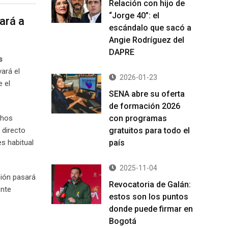
Relación con hijo de
“Jorge 40”: el
ará a
escándalo que sacó a
Angie Rodríguez del
DAPRE
s
ará el
2026-01-23
 el
SENA abre su oferta
de formación 2026
chos
con programas
 directo
gratuitos para todo el
es habitual
país
2025-11-04
ción pasará
Revocatoria de Galán:
ente
estos son los puntos
donde puede firmar en
Bogotá