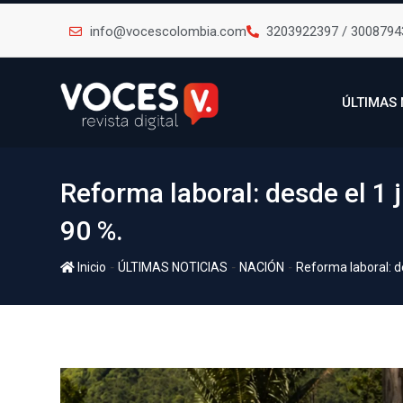
info@vocescolombia.com
3203922397 / 3008794
ÚLTIMAS 
Reforma laboral: desde el 1 
90 %.
-
-
-
Inicio
ÚLTIMAS NOTICIAS
NACIÓN
Reforma laboral: de