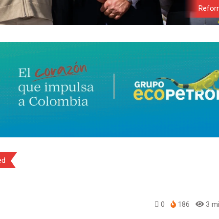
Refor
ed
0
186
3 mi