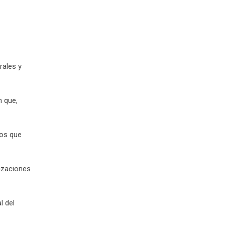
rales y
n que,
hos que
izaciones
l del