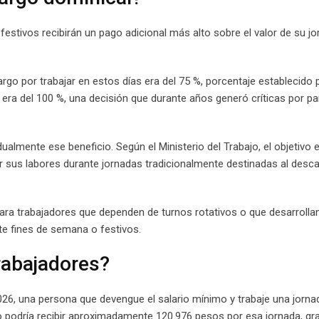
estivos recibirán un pago adicional más alto sobre el valor de su j
argo por trabajar en estos días era del 75 %, porcentaje establecido 
era del 100 %, una decisión que durante años generó críticas por pa
ualmente ese beneficio. Según el Ministerio del Trabajo, el objetivo 
us labores durante jornadas tradicionalmente destinadas al desc
ra trabajadores que dependen de turnos rotativos o que desarrolla
e fines de semana o festivos.
trabajadores?
26, una persona que devengue el salario mínimo y trabaje una jorna
 podría recibir aproximadamente 120.976 pesos por esa jornada, gra