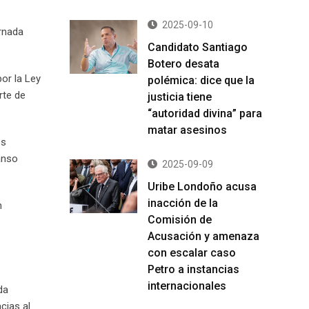
2025-09-10
ornada
Candidato Santiago
Botero desata
por la Ley
polémica: dice que la
rte de
justicia tiene
“autoridad divina” para
matar asesinos
es
anso
2025-09-09
Uribe Londoño acusa
inacción de la
n
Comisión de
Acusación y amenaza
con escalar caso
Petro a instancias
internacionales
da
cias al