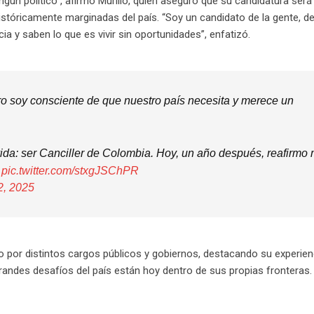
gún político”, afirmó Murillo, quien aseguró que su candidatura será
tóricamente marginadas del país. “Soy un candidato de la gente, del 
cia y saben lo que es vivir sin oportunidades”, enfatizó.
ero soy consciente de que nuestro país necesita y merece un
da: ser Canciller de Colombia. Hoy, un año después, reafirmo 
…
pic.twitter.com/stxgJSChPR
2, 2025
o por distintos cargos públicos y gobiernos, destacando su experie
randes desafíos del país están hoy dentro de sus propias fronteras. 