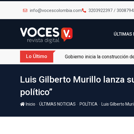
info@vocescolombia.com
3203922397 / 3008794
ÚLTIMAS 
Lo Último
Gobierno inicia la construcción 
Luis Gilberto Murillo lanza 
político”
-
-
-
Inicio
ÚLTIMAS NOTICIAS
POLÍTICA
Luis Gilberto Muri