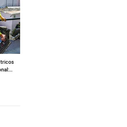
ctricos
onal:…