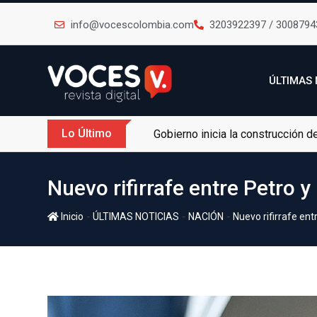
info@vocescolombia.com
3203922397 / 3008794
ÚLTIMAS 
Lo Último
Gobierno inicia la construcción 
Nuevo rifirrafe entre Petro y
-
-
-
Inicio
ÚLTIMAS NOTICIAS
NACIÓN
Nuevo rifirrafe ent