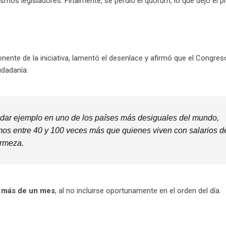
os legisladores. Finalmente, se perdió el quórum, lo que dejó el p
ponente de la iniciativa, lamentó el desenlace y afirmó que el Congres
udadanía:
 dar ejemplo en uno de los países más desiguales del mundo,
mos entre 40 y 100 veces más que quienes viven con salarios d
irmeza.
r más de un mes
, al no incluirse oportunamente en el orden del día.