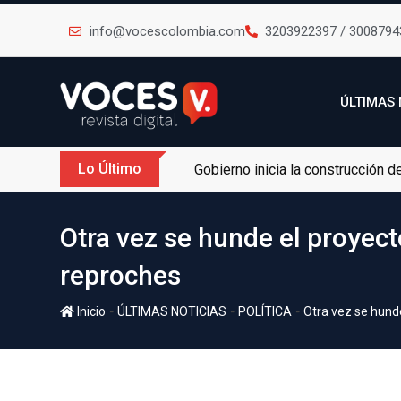
info@vocescolombia.com
3203922397 / 3008794
ÚLTIMAS 
Lo Último
Gobierno inicia la construcción 
Otra vez se hunde el proyect
reproches
-
-
-
Inicio
ÚLTIMAS NOTICIAS
POLÍTICA
Otra vez se hunde