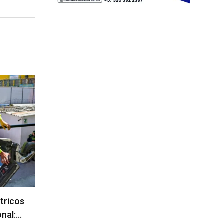
ctricos
onal:…