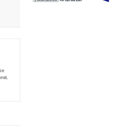
ece
onal,