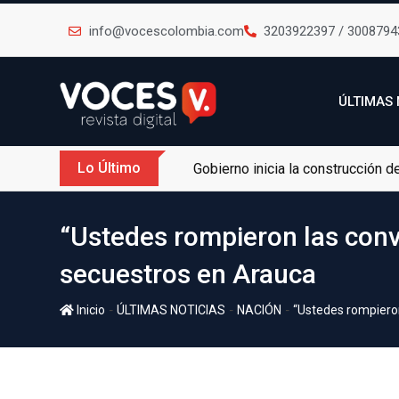
info@vocescolombia.com
3203922397 / 3008794
ÚLTIMAS 
Lo Último
Gobierno inicia la construcción 
“Ustedes rompieron las conve
secuestros en Arauca
-
-
-
Inicio
ÚLTIMAS NOTICIAS
NACIÓN
“Ustedes rompieron