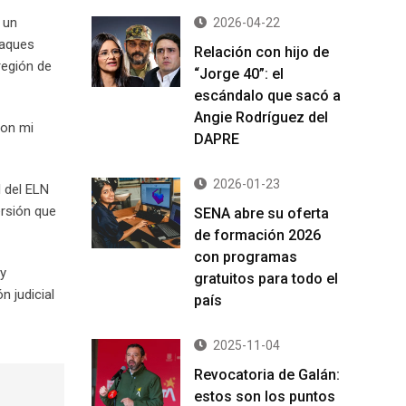
 un
2026-04-22
taques
Relación con hijo de
región de
“Jorge 40”: el
escándalo que sacó a
Angie Rodríguez del
con mi
DAPRE
2026-01-23
l del ELN
ersión que
SENA abre su oferta
de formación 2026
con programas
 y
gratuitos para todo el
n judicial
país
2025-11-04
Revocatoria de Galán:
estos son los puntos