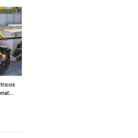
ctricos
onal:…