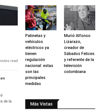
Patinetas y
Murió Alfonso
vehículos
Lizarazo,
eléctricos ya
creador de
tienen
Sábados Felices
regulación
y referente de la
nutes read
nacional: estas
televisión
son las
colombiana
principales
ten
medidas
só
s de la
Más Vistas